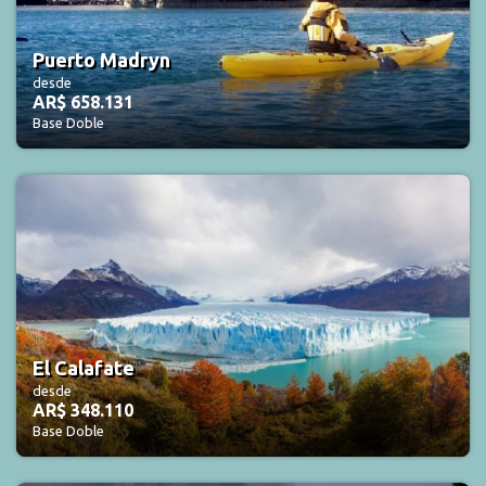
Puerto Madryn
desde
AR$ 658.131
Base Doble
El Calafate
desde
AR$ 348.110
Base Doble