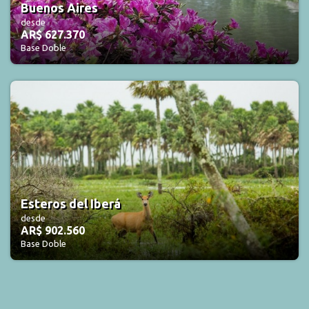
Buenos Aires
desde
AR$ 627.370
Base Doble
Esteros del Iberá
desde
AR$ 902.560
Base Doble