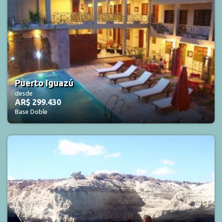
Puerto Iguazú
desde
AR$ 299.430
Base Doble