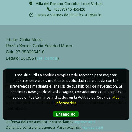
Villa del Rosario Cordoba. Local Virtual
(03573) 15 456420
Lunes a Viernes de 09:00 hs. a 18:00 hs.
Titular: Cintia Morra
Razón Social: Cintia Soledad Morra
Cuit: 27-35869545-6
Legajo: 18.356 (
ver licencia
)
Este sitio utiliza cookies propias y de terceros para mejorar
Boton de arrepentimiento
nuestros servicios y mostrarte publicidad relacionada con tus
Podés cancelar tus compras realizadas de forma online o telefonica
preferencias mediante el análisis de tus hábitos de navegación. Si
dentro de un plazo máximo de 10 días desde la fecha que realizaste la
continúas navegando en esta página, consideramos que aceptas
compra (Disp.954/2025). Según decreto 809/2024 las tarifas aéreas se
su uso en los términos indicados en la Política de Cookies.
Más
rigen por política tarifaria de la compañía aérea informada antes de la
información
contratación.
Entendido
Defensa del consumidor. Para reclamos
ingrese aquí
Denuncia contra una agencia. Para reclamos
ingrese aquí