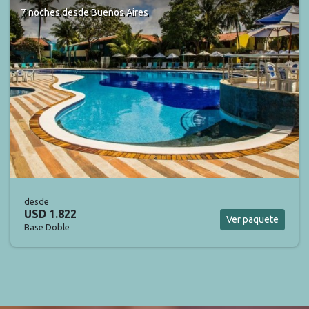
7 noches
desde Buenos Aires
desde
USD 2.050
Ver paquete
Base Doble