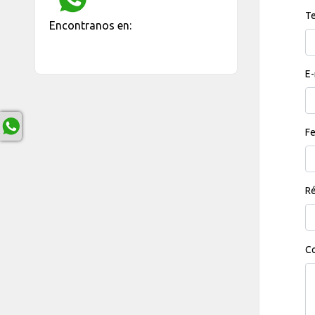
Te
Encontranos en:
E-
Fe
Ré
Co