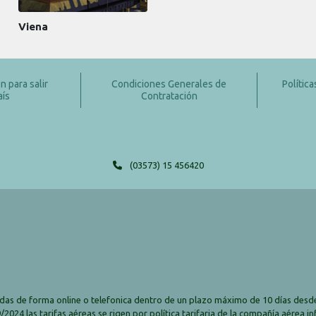
Viena
 para salir
Condiciones Generales de
Polític
aís
Contratación
(03573) 15 456420
das de forma online o telefonica dentro de un plazo máximo de 10 días desde
2024 las tarifas aéreas se rigen por política tarifaria de la compañía aérea i