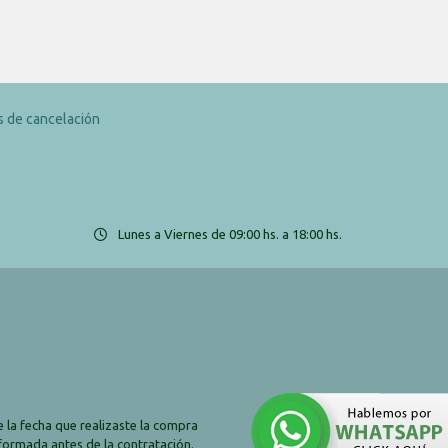
as de cancelación
Lunes a Viernes de 09:00 hs. a 18:00 hs.
 la fecha que realizaste la compra
nformada antes de la contratación.