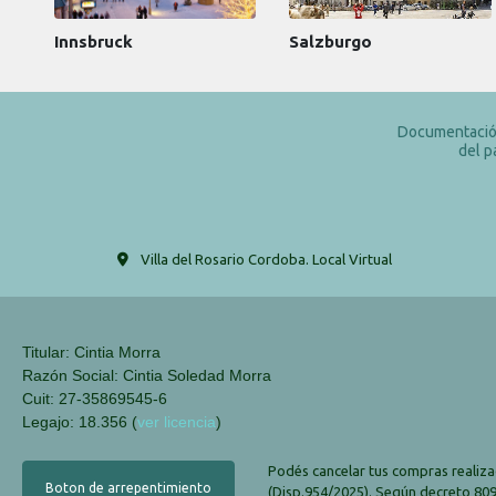
Innsbruck
Salzburgo
Documentación
del p
Villa del Rosario Cordoba. Local Virtual
Titular: Cintia Morra
Razón Social: Cintia Soledad Morra
Cuit: 27-35869545-6
Legajo: 18.356 (
ver licencia
)
Podés cancelar tus compras realiza
Boton de arrepentimiento
(Disp.954/2025). Según decreto 809/