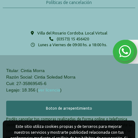
Políticas de cancelación
Villa del Rosario Cordoba. Local Virtual
(03573) 15 456420
Lunes a Viernes de 09:00 hs. a 18:00 hs.
Titular: Cintia Morra
Razón Social: Cintia Soledad Morra
Cuit: 27-35869545-6
Legajo: 18.356 (
ver licencia
)
Boton de arrepentimiento
Podés cancelar tus compras realizadas de forma online o telefonica
dentro de un plazo máximo de 10 días desde la fecha que realizaste la
Este sitio utiliza cookies propias y de terceros para mejorar
compra (Disp.954/2025). Según decreto 809/2024 las tarifas aéreas se
nuestros servicios y mostrarte publicidad relacionada con tus
rigen por política tarifaria de la compañía aérea informada antes de la