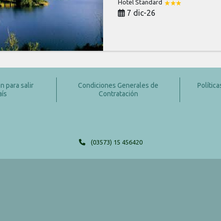
Hotel Standard
7 dic-26
 para salir
Condiciones Generales de
Polític
aís
Contratación
(03573) 15 456420