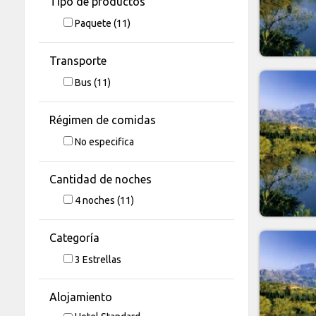
Tipo de productos
Paquete
(11)
Transporte
Bus
(11)
Régimen de comidas
No especifica
Cantidad de noches
4
noches
(11)
Categoría
3 Estrellas
Alojamiento