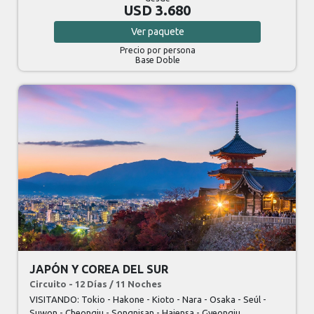
USD 3.680
Ver
paquete
Precio por persona
Base Doble
JAPÓN Y COREA DEL SUR
Circuito - 12 Días / 11 Noches
VISITANDO: Tokio - Hakone - Kioto - Nara - Osaka - Seúl -
Suwon - Cheongju - Songnisan - Haiensa - Gyeongju