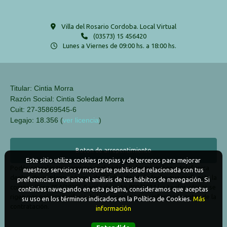
Villa del Rosario Cordoba. Local Virtual
(03573) 15 456420
Lunes a Viernes de 09:00 hs. a 18:00 hs.
Titular: Cintia Morra
Razón Social: Cintia Soledad Morra
Cuit: 27-35869545-6
Legajo: 18.356 (
ver licencia
)
Boton de arrepentimiento
Este sitio utiliza cookies propias y de terceros para mejorar
Podés cancelar tus compras realizadas de forma online o telefonica
nuestros servicios y mostrarte publicidad relacionada con tus
dentro de un plazo máximo de 10 días desde la fecha que realizaste la
preferencias mediante el análisis de tus hábitos de navegación. Si
compra (Disp.954/2025). Según decreto 809/2024 las tarifas aéreas se
continúas navegando en esta página, consideramos que aceptas
rigen por política tarifaria de la compañía aérea informada antes de la
su uso en los términos indicados en la Política de Cookies.
Más
contratación.
información